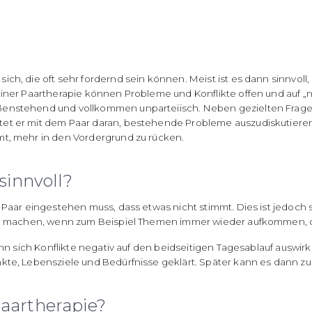
ich, die oft sehr fordernd sein können. Meist ist es dann sinnvo
 einer Paartherapie können Probleme und Konflikte offen und auf
enstehend und vollkommen unparteiisch. Neben gezielten Fragen i
tet er mit dem Paar daran, bestehende Probleme auszudiskutiere
mt, mehr in den Vordergrund zu rücken.
sinnvoll?
 Paar eingestehen muss, dass etwas nicht stimmt. Dies ist jedoch s
 zu machen, wenn zum Beispiel Themen immer wieder aufkommen, d
enn sich Konflikte negativ auf den beidseitigen Tagesablauf auswirk
te, Lebensziele und Bedürfnisse geklärt. Später kann es dann zum 
aartherapie?