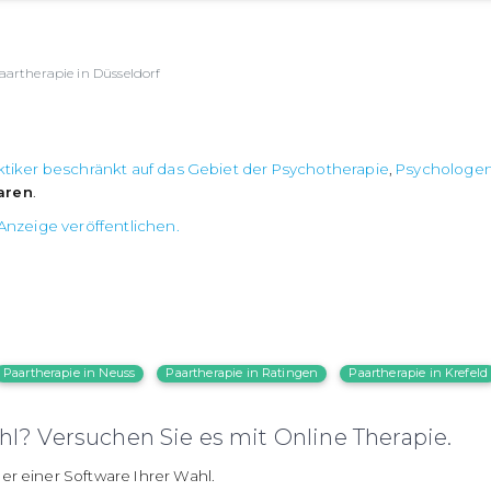
aartherapie in Düsseldorf
ktiker beschränkt auf das Gebiet der Psychotherapie
,
Psychologe
aren
.
Anzeige veröffentlichen.
Paartherapie in Neuss
Paartherapie in Ratingen
Paartherapie in Krefeld
l? Versuchen Sie es mit Online Therapie.
er einer Software Ihrer Wahl.