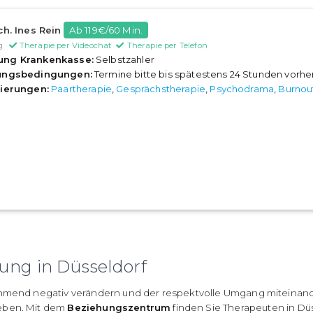
ch. Ines Rein
Ab 119€/60 Min.
g
Therapie per Videochat
Therapie per Telefon
ung Krankenkasse:
Selbstzahler
rungsbedingungen:
Termine bitte bis spätestens 24 Stunden vorh
sierungen:
Paartherapie
,
Gesprächstherapie
,
Psychodrama
,
Burnou
ung in Düsseldorf
nehmend negativ verändern und der respektvolle Umgang miteinan
geben. Mit dem
Beziehungszentrum
finden Sie Therapeuten in Dü