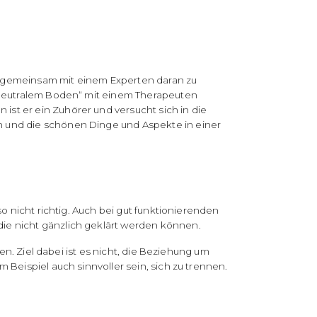
ll, gemeinsam mit einem Experten daran zu
 „neutralem Boden“ mit einem Therapeuten
st er ein Zuhörer und versucht sich in die
n und die schönen Dinge und Aspekte in einer
o nicht richtig. Auch bei gut funktionierenden
ie nicht gänzlich geklärt werden können.
en. Ziel dabei ist es nicht, die Beziehung um
Beispiel auch sinnvoller sein, sich zu trennen.