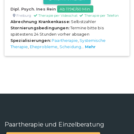
Dipl. Psych. Ines Rein
Ab 119€/60 Min.
Freiburg
Therapie per Videochat
Therapie per Telefon
Abrechnung Krankenkasse:
Selbstzahler
Stornierungsbedingungen:
Termine bitte bis
spätestens 24 Stunden vorher absagen
Spezialisierungen:
Paartherapie
,
Systemische
Therapie
,
Eheprobleme
,
Scheidung
...
Mehr
Paartherapie und Einzelberatung