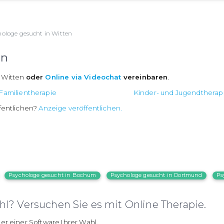
hologe gesucht in Witten
en
n Witten
oder
Online via Videochat
vereinbaren
.
Familientherapie
Kinder- und Jugendtherap
fentlichen?
Anzeige veröffentlichen.
Psychologe gesucht in Bochum
Psychologe gesucht in Dortmund
Ps
l? Versuchen Sie es mit Online Therapie.
er einer Software Ihrer Wahl.