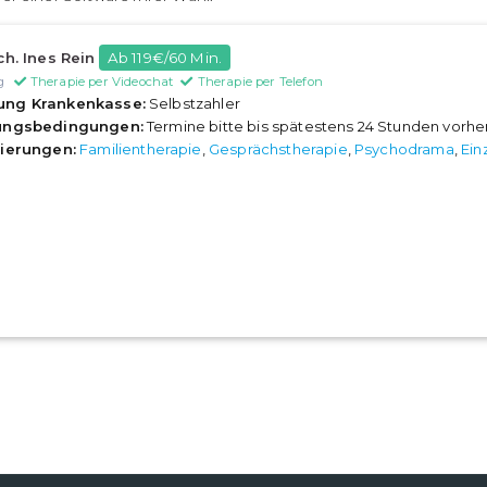
ch. Ines Rein
Ab 119€/60 Min.
g
Therapie per Videochat
Therapie per Telefon
ung Krankenkasse:
Selbstzahler
rungsbedingungen:
Termine bitte bis spätestens 24 Stunden vorh
sierungen:
Familientherapie
,
Gesprächstherapie
,
Psychodrama
,
Ein