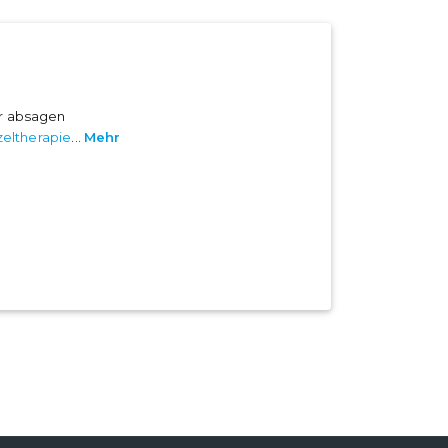
er absagen
zeltherapie
...
Mehr