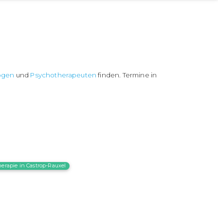
ogen
und
Psychotherapeuten
finden. Termine in
erapie in Castrop-Rauxel