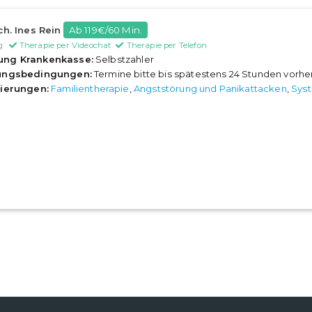
ch. Ines Rein
Ab 119€/60 Min.
g
Therapie per Videochat
Therapie per Telefon
ung Krankenkasse:
Selbstzahler
rungsbedingungen:
Termine bitte bis spätestens 24 Stunden vorh
sierungen:
Familientherapie
,
Angststörung und Panikattacken
,
Syst