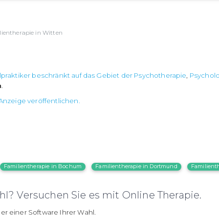
ientherapie in Witten
lpraktiker beschränkt auf das Gebiet der Psychotherapie
,
Psychol
n
.
Anzeige veröffentlichen.
Familientherapie in Bochum
Familientherapie in Dortmund
Familienth
l? Versuchen Sie es mit Online Therapie.
er einer Software Ihrer Wahl.