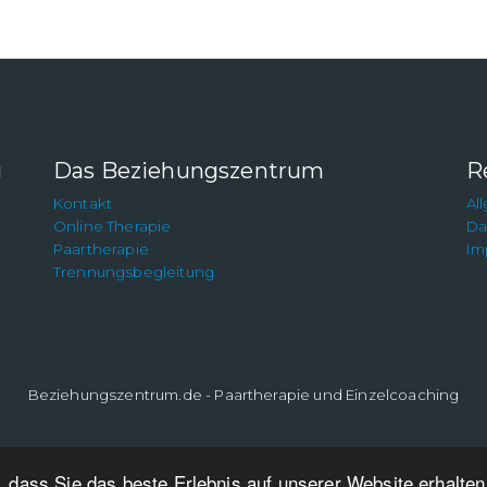
g
Das Beziehungszentrum
R
Kontakt
Al
Online Therapie
Da
Paartherapie
Im
Trennungsbegleitung
Beziehungszentrum.de - Paartherapie und Einzelcoaching
 dass Sie das beste Erlebnis auf unserer Website erhalte