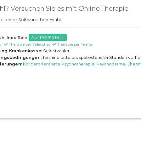
l? Versuchen Sie es mit Online Therapie.
er einer Software Ihrer Wahl.
ch. Ines Rein
Ab 119€/60 Min.
g
Therapie per Videochat
Therapie per Telefon
ung Krankenkasse:
Selbstzahler
rungsbedingungen:
Termine bitte bis spätestens 24 Stunden vorh
sierungen:
Körperorientierte Psychotherapie
,
Psychodrama
,
Ehepr