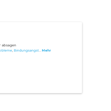
er absagen
obleme
,
Bindungsangst
...
Mehr