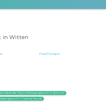
t in Witten
ie
Paartherapie
 das Gebiet der Psychotherapie gesucht in Bochum
erapie gesucht in Castrop-Rauxel