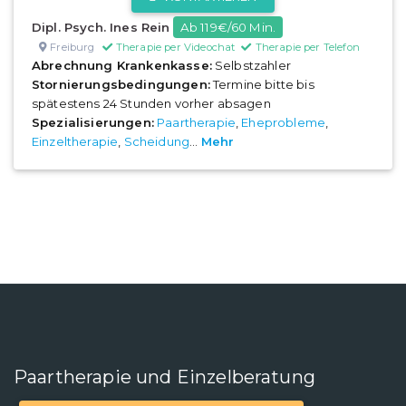
Dipl. Psych. Ines Rein
Ab 119€/60 Min.
Freiburg
Therapie per Videochat
Therapie per Telefon
Abrechnung Krankenkasse:
Selbstzahler
Stornierungsbedingungen:
Termine bitte bis
spätestens 24 Stunden vorher absagen
Spezialisierungen:
Paartherapie
,
Eheprobleme
,
Einzeltherapie
,
Scheidung
...
Mehr
Paartherapie und Einzelberatung