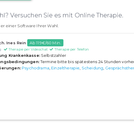
l? Versuchen Sie es mit Online Therapie.
er einer Software Ihrer Wahl.
ch. Ines Rein
Ab 119€/60 Min.
g
Therapie per Videochat
Therapie per Telefon
ung Krankenkasse:
Selbstzahler
rungsbedingungen:
Termine bitte bis spätestens 24 Stunden vorh
sierungen:
Psychodrama
,
Einzeltherapie
,
Scheidung
,
Gesprächsthe