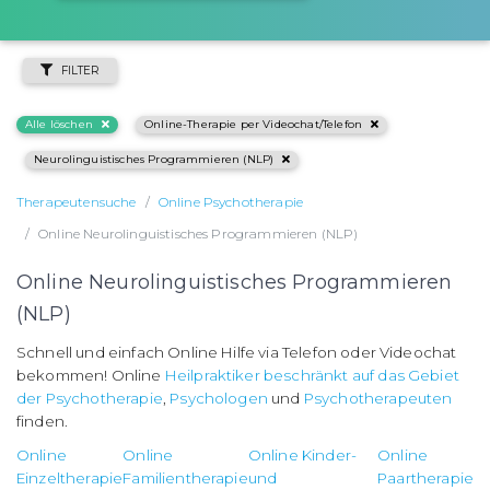
FILTER
Alle löschen
Online-Therapie per Videochat/Telefon
Neurolinguistisches Programmieren (NLP)
Therapeutensuche
Online Psychotherapie
Online Neurolinguistisches Programmieren (NLP)
Online Neurolinguistisches Programmieren
(NLP)
Schnell und einfach Online Hilfe via Telefon oder Videochat
bekommen! Online
Heilpraktiker beschränkt auf das Gebiet
der Psychotherapie
,
Psychologen
und
Psychotherapeuten
finden.
Online
Online
Online Kinder-
Online
Einzeltherapie
Familientherapie
und
Paartherapie