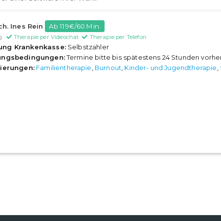
ch. Ines Rein
Ab 119€/60 Min.
g
Therapie per Videochat
Therapie per Telefon
ung Krankenkasse:
Selbstzahler
rungsbedingungen:
Termine bitte bis spätestens 24 Stunden vorh
sierungen:
Familientherapie
,
Burnout
,
Kinder- und Jugendtherapie
,