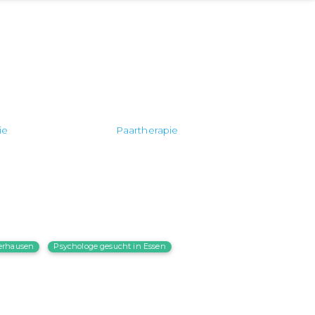
ie
Paartherapie
erhausen
Psychologe gesucht in Essen