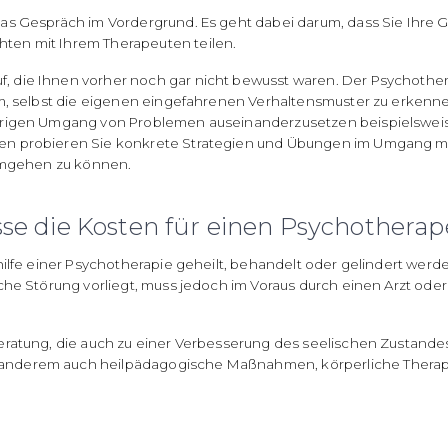
das Gespräch im Vordergrund. Es geht dabei darum, dass Sie Ih
ten mit Ihrem Therapeuten teilen.
die Ihnen vorher noch gar nicht bewusst waren. Der Psychothera
um, selbst die eigenen eingefahrenen Verhaltensmuster zu erkenne
erigen Umgang von Problemen auseinanderzusetzen beispielsweise
n probieren Sie konkrete Strategien und Übungen im Umgang mit
 umgehen zu können.
e die Kosten für einen Psychothera
hilfe einer Psychotherapie geheilt, behandelt oder gelindert wer
che Störung vorliegt, muss jedoch im Voraus durch einen Arzt oder
eratung, die auch zu einer Verbesserung des seelischen Zustande
anderem auch heilpädagogische Maßnahmen, körperliche Therapi