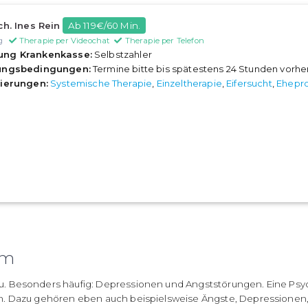
ch. Ines Rein
Ab 119€/60 Min.
g
Therapie per Videochat
Therapie per Telefon
ung Krankenkasse:
Selbstzahler
rungsbedingungen:
Termine bitte bis spätestens 24 Stunden vorh
sierungen:
Systemische Therapie
,
Einzeltherapie
,
Eifersucht
,
Ehepr
im
. Besonders häufig: Depressionen und Angststörungen. Eine Psy
n. Dazu gehören eben auch beispielsweise Ängste, Depressionen