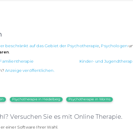
m
ker beschränkt auf das Gebiet der Psychotherapie
,
Psychologen
u
aren
.
Familientherapie
Kinder- und Jugendtherap
an?
Anzeige veröffentlichen.
fen
Psychotherapie in Heidelberg
Psychotherapie in Worms
l? Versuchen Sie es mit Online Therapie.
er einer Software Ihrer Wahl.