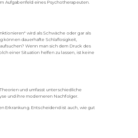
zum Aufgabenfeld eines Psychotherapeuten.
funktionieren" wird als Schwäche oder gar als
g können dauerhafte Schlaflosigkeit,
n aufsuchen? Wenn man sich dem Druck des
ch einer Situation helfen zu lassen, ist keine
 Theorien und umfasst unterschiedliche
yse und ihre moderneren Nachfolger.
n Erkrankung. Entscheidend ist auch, wie gut