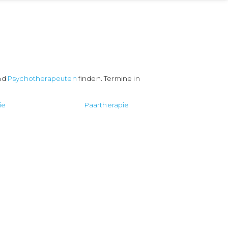
nd
Psychotherapeuten
finden. Termine in
ie
Paartherapie