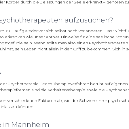
er Körper durch die Belastungen der Seele erkrankt – gehören 
 Psychotherapeuten aufzusuchen?
gern zu. Häufig weder vor sich selbst noch vor anderen. Das "Nicht
o erkranken wie unser Körper. Hinweise für eine seelische Störun
gstgefühle sein. Wann sollte man also einen Psychotherapeute
l hat, sein Leben nicht allein in den Griff zu bekommen. Sich in sol
e
der Psychotherapie. Jedes Therapieverfahren beruht auf eigenen
erapieformen sind die Verhaltenstherapie sowie die Psychoanal
 von verschiedenen Faktoren ab, wie der Schwere Ihrer psychische
einlassen können.
ie in Mannheim