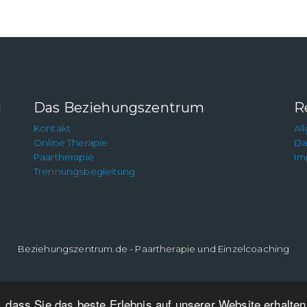
g
Das Beziehungszentrum
R
Kontakt
Al
Online Therapie
Da
Paartherapie
Im
Trennungsbegleitung
Beziehungszentrum.de - Paartherapie und Einzelcoaching
 dass Sie das beste Erlebnis auf unserer Website erhalte