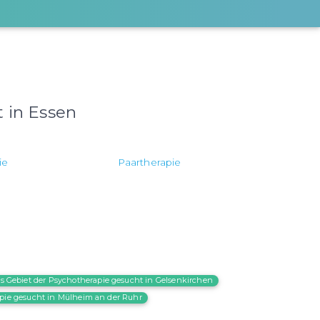
t in Essen
ie
Paartherapie
as Gebiet der Psychotherapie gesucht in Gelsenkirchen
apie gesucht in Mülheim an der Ruhr