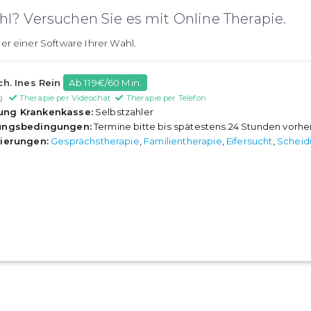
l? Versuchen Sie es mit Online Therapie.
er einer Software Ihrer Wahl.
ch. Ines Rein
Ab 119€/60 Min.
g
Therapie per Videochat
Therapie per Telefon
ung Krankenkasse:
Selbstzahler
rungsbedingungen:
Termine bitte bis spätestens 24 Stunden vorh
sierungen:
Gesprächstherapie
,
Familientherapie
,
Eifersucht
,
Scheid