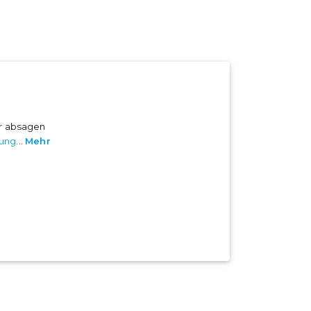
er absagen
ung
...
Mehr