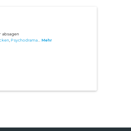
er absagen
acken
,
Psychodrama
...
Mehr