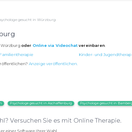
sychologe gesucht in Würzburg
burg
n Würzburg
oder
Online via Videochat
vereinbaren
.
Familientherapie
Kinder- und Jugendtherap
röffentlichen?
Anzeige veröffentlichen.
en
Psychologe gesucht in Aschaffenburg
Psychologe gesucht in Bamber
l? Versuchen Sie es mit Online Therapie.
er einer Software Ihrer Wahl.