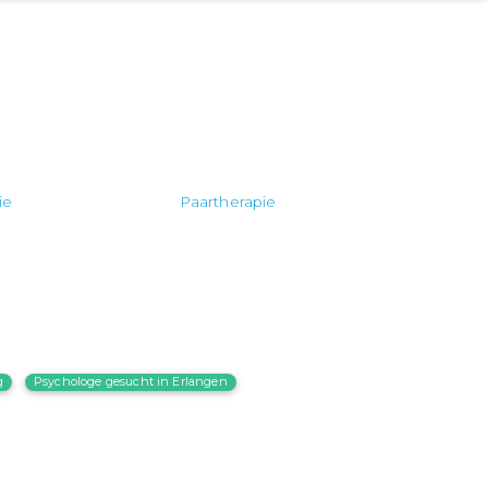
ie
Paartherapie
g
Psychologe gesucht in Erlangen