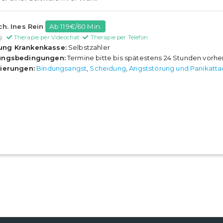
ch. Ines Rein
Ab 119€/60 Min.
g
Therapie per Videochat
Therapie per Telefon
ung Krankenkasse:
Selbstzahler
rungsbedingungen:
Termine bitte bis spätestens 24 Stunden vorh
sierungen:
Bindungsangst
,
Scheidung
,
Angststörung und Panikatt