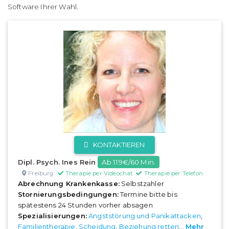
Software Ihrer Wahl.
KONTAKTIEREN
Dipl. Psych. Ines Rein
Ab 119€/60 Min.
Freiburg
Therapie per Videochat
Therapie per Telefon
Abrechnung Krankenkasse:
Selbstzahler
Stornierungsbedingungen:
Termine bitte bis
spätestens 24 Stunden vorher absagen
Spezialisierungen:
Angststörung und Panikattacken
,
Familientherapie
,
Scheidung
,
Beziehung retten
...
Mehr