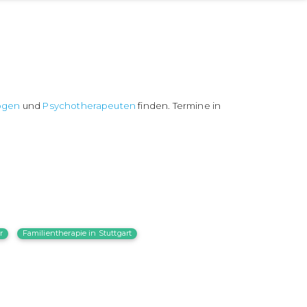
ogen
und
Psychotherapeuten
finden. Termine in
r
Familientherapie in Stuttgart