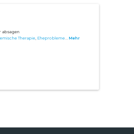
er absagen
emische Therapie
,
Eheprobleme
...
Mehr