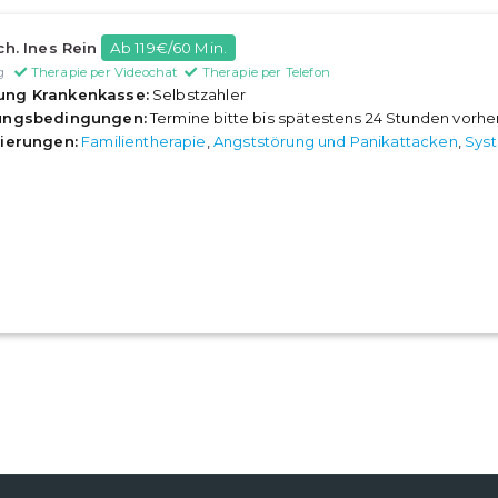
ch. Ines Rein
Ab 119€/60 Min.
g
Therapie per Videochat
Therapie per Telefon
ung Krankenkasse:
Selbstzahler
rungsbedingungen:
Termine bitte bis spätestens 24 Stunden vorh
sierungen:
Familientherapie
,
Angststörung und Panikattacken
,
Syst