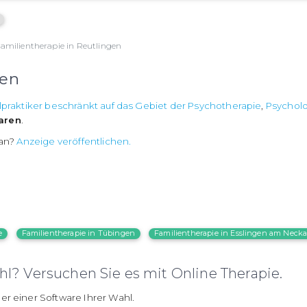
amilientherapie in Reutlingen
gen
lpraktiker beschränkt auf das Gebiet der Psychotherapie
,
Psychol
aren
.
 an?
Anzeige veröffentlichen.
e
Familientherapie in Tübingen
Familientherapie in Esslingen am Necka
l? Versuchen Sie es mit Online Therapie.
er einer Software Ihrer Wahl.