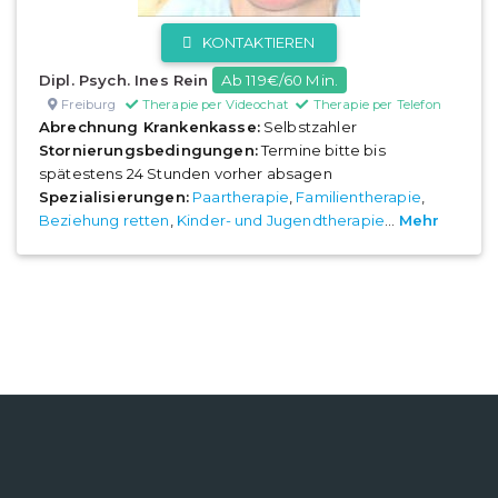
KONTAKTIEREN
Dipl. Psych. Ines Rein
Ab 119€/60 Min.
Freiburg
Therapie per Videochat
Therapie per Telefon
Abrechnung Krankenkasse:
Selbstzahler
Stornierungsbedingungen:
Termine bitte bis
spätestens 24 Stunden vorher absagen
Spezialisierungen:
Paartherapie
,
Familientherapie
,
Beziehung retten
,
Kinder- und Jugendtherapie
...
Mehr