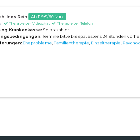
ch. Ines Rein
Ab 119€/60 Min.
g
Therapie per Videochat
Therapie per Telefon
ung Krankenkasse:
Selbstzahler
rungsbedingungen:
Termine bitte bis spätestens 24 Stunden vorh
sierungen:
Eheprobleme
,
Familientherapie
,
Einzeltherapie
,
Psycho