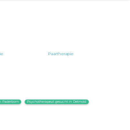
ie
Paartherapie
n Paderborn
Psychotherapeut gesucht in Detmold