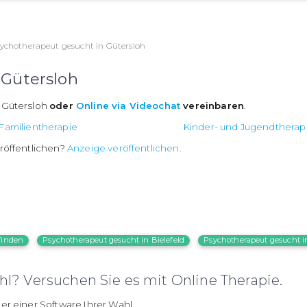
ychotherapeut gesucht in Gütersloh
 Gütersloh
n Gütersloh
oder
Online via Videochat
vereinbaren
.
Familientherapie
Kinder- und Jugendtherap
röffentlichen?
Anzeige veröffentlichen.
finden
Psychotherapeut gesucht in Bielefeld
Psychotherapeut gesucht i
l? Versuchen Sie es mit Online Therapie.
er einer Software Ihrer Wahl.