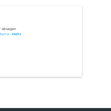
er absagen
drama
...
Mehr