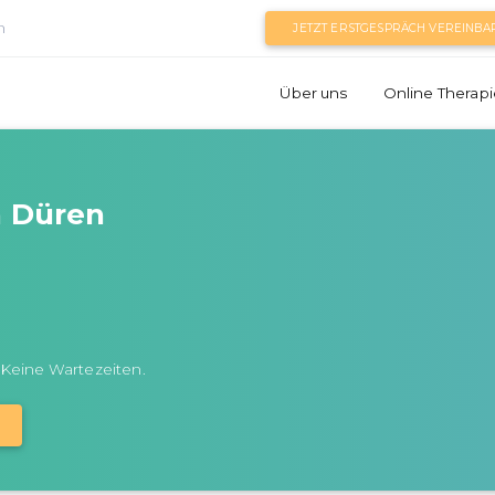
n
JETZT ERSTGESPRÄCH VEREINBA
Über uns
Online Therapi
n Düren
 Keine Wartezeiten.
N