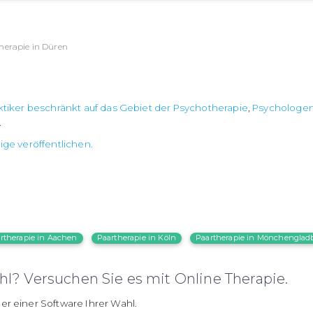
herapie in Düren
ktiker beschränkt auf das Gebiet der Psychotherapie
,
Psychologe
.
ige veröffentlichen.
rtherapie in Aachen
Paartherapie in Köln
Paartherapie in Mönchenglad
l? Versuchen Sie es mit Online Therapie.
er einer Software Ihrer Wahl.