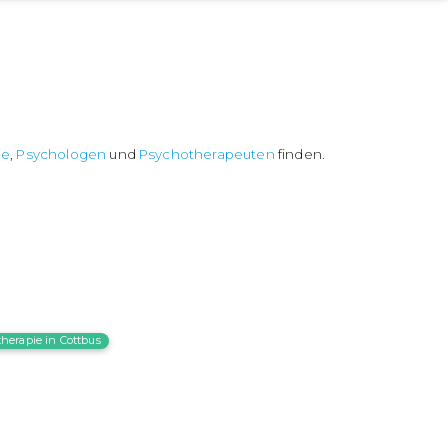
ie
,
Psychologen
und
Psychotherapeuten
finden.
herapie in Cottbus