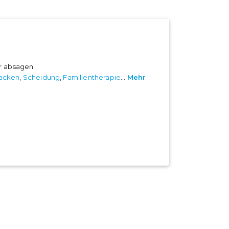
er absagen
tacken
,
Scheidung
,
Familientherapie
...
Mehr