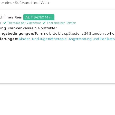
er einer Software Ihrer Wahl.
ch. Ines Rein
Ab 119€/60 Min.
g
Therapie per Videochat
Therapie per Telefon
ung Krankenkasse:
Selbstzahler
rungsbedingungen:
Termine bitte bis spätestens 24 Stunden vorh
sierungen:
Kinder- und Jugendtherapie
,
Angststörung und Panikat