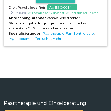
Dipl. Psych. Ines Rein
Ab 119€/60 Min.
Freiburg
Therapie per Videochat
Therapie per Telefon
Abrechnung Krankenkasse:
Selbstzahler
Stornierungsbedingungen:
Termine bitte bis
spätestens 24 Stunden vorher absagen
Spezialisierungen:
Paartherapie
,
Familientherapie
,
Psychodrama
,
Eifersucht
...
Mehr
Paartherapie und Einzelberatung