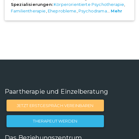
Spezialisierungen:
Körperorientierte Psychotherapie
,
Familientherapie
,
Eheprobleme
,
Psychodrama
...
Mehr
Paartherapie und Einzelberatung
JETZT ERSTGESPRÄCH VEREINBAREN
THERAPEUT WERDEN
Das Beziehungszentrum