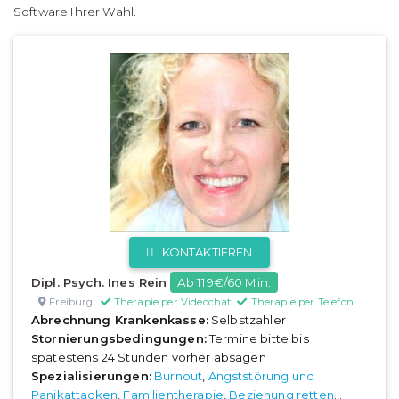
Software Ihrer Wahl.
KONTAKTIEREN
Dipl. Psych. Ines Rein
Ab 119€/60 Min.
Freiburg
Therapie per Videochat
Therapie per Telefon
Abrechnung Krankenkasse:
Selbstzahler
Stornierungsbedingungen:
Termine bitte bis
spätestens 24 Stunden vorher absagen
Spezialisierungen:
Burnout
,
Angststörung und
Panikattacken
,
Familientherapie
,
Beziehung retten
...