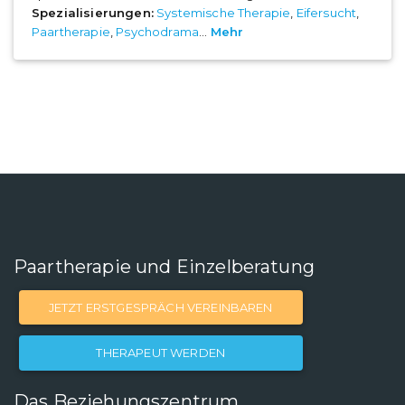
Spezialisierungen:
Systemische Therapie
,
Eifersucht
,
Paartherapie
,
Psychodrama
...
Mehr
Paartherapie und Einzelberatung
JETZT ERSTGESPRÄCH VEREINBAREN
THERAPEUT WERDEN
Das Beziehungszentrum