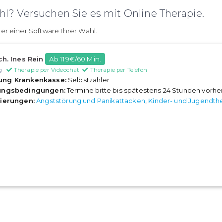
l? Versuchen Sie es mit Online Therapie.
er einer Software Ihrer Wahl.
ch. Ines Rein
Ab 119€/60 Min.
g
Therapie per Videochat
Therapie per Telefon
ung Krankenkasse:
Selbstzahler
rungsbedingungen:
Termine bitte bis spätestens 24 Stunden vorh
sierungen:
Angststörung und Panikattacken
,
Kinder- und Jugendth