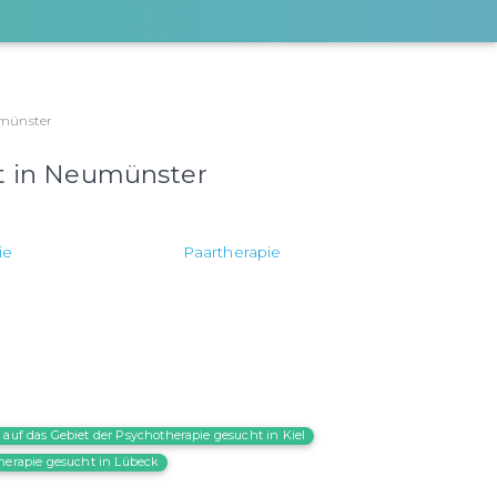
umünster
ht in Neumünster
ie
Paartherapie
 auf das Gebiet der Psychotherapie gesucht in Kiel
therapie gesucht in Lübeck