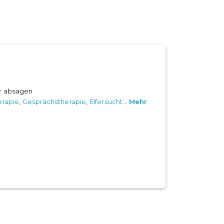
er absagen
erapie
,
Gesprächstherapie
,
Eifersucht
...
Mehr