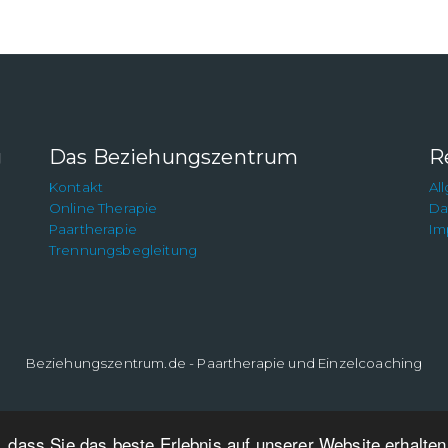
g
Das Beziehungszentrum
R
Kontakt
Al
Online Therapie
Da
Paartherapie
Im
Trennungsbegleitung
Beziehungszentrum.de - Paartherapie und Einzelcoaching
 dass Sie das beste Erlebnis auf unserer Website erhalte