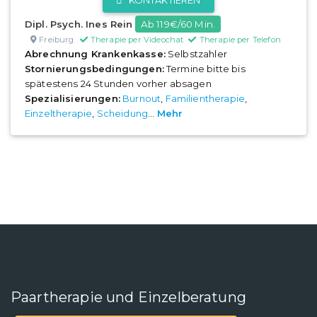
Dipl. Psych. Ines Rein
Ab 119€/60 Min.
Freiburg
Therapie per Videochat
Therapie per Telefon
Abrechnung Krankenkasse:
Selbstzahler
Stornierungsbedingungen:
Termine bitte bis
spätestens 24 Stunden vorher absagen
Spezialisierungen:
Burnout
,
Familientherapie
,
Einzeltherapie
,
Scheidung
...
Mehr
Paartherapie und Einzelberatung