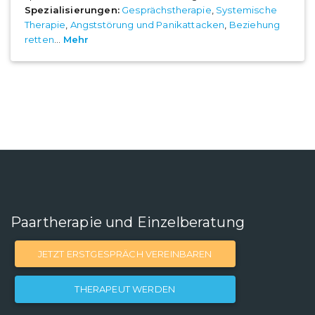
Spezialisierungen:
Gesprächstherapie
,
Systemische
Therapie
,
Angststörung und Panikattacken
,
Beziehung
retten
...
Mehr
Paartherapie und Einzelberatung
JETZT ERSTGESPRÄCH VEREINBAREN
THERAPEUT WERDEN