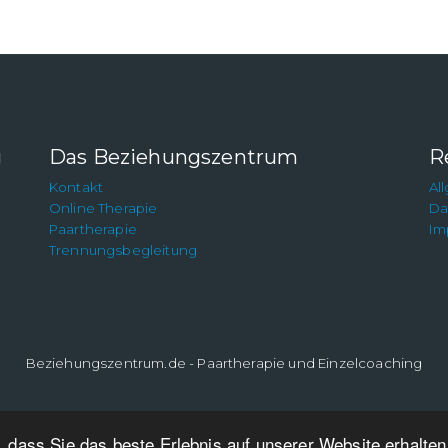
g
Das Beziehungszentrum
R
Kontakt
Al
Online Therapie
Da
Paartherapie
Im
Trennungsbegleitung
Beziehungszentrum.de - Paartherapie und Einzelcoaching
 dass Sie das beste Erlebnis auf unserer Website erhalte