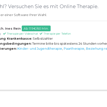
l? Versuchen Sie es mit Online Therapie.
er einer Software Ihrer Wahl.
ch. Ines Rein
Ab 119€/60 Min.
g
Therapie per Videochat
Therapie per Telefon
ung Krankenkasse:
Selbstzahler
rungsbedingungen:
Termine bitte bis spätestens 24 Stunden vorh
sierungen:
Kinder- und Jugendtherapie
,
Paartherapie
,
Beziehung re