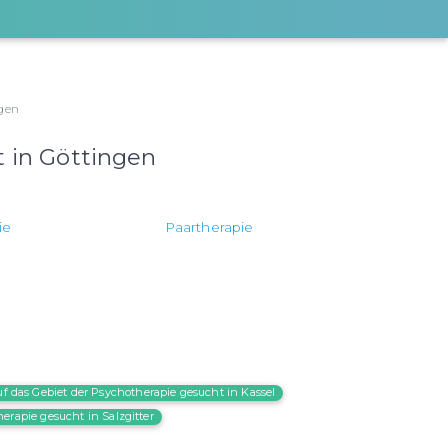
ngen
t in Göttingen
ie
Paartherapie
uf das Gebiet der Psychotherapie gesucht in Kassel
erapie gesucht in Salzgitter