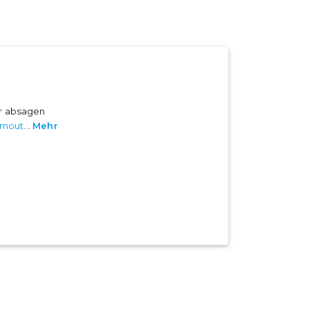
er absagen
rnout
...
Mehr