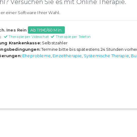
l? Versuchen Sie es mit Online Therapie.
er einer Software Ihrer Wahl.
ch. Ines Rein
Ab 119€/60 Min.
g
Therapie per Videochat
Therapie per Telefon
ung Krankenkasse:
Selbstzahler
rungsbedingungen:
Termine bitte bis spätestens 24 Stunden vorh
sierungen:
Eheprobleme
,
Einzeltherapie
,
Systemische Therapie
,
Bu