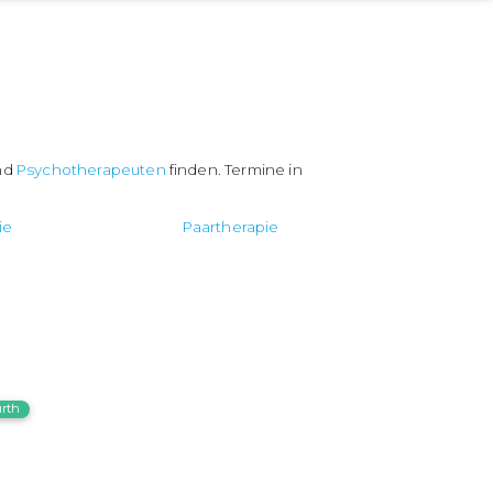
nd
Psychotherapeuten
finden. Termine in
ie
Paartherapie
ürth