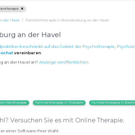
ientherapie
n der Havel
Familientherapie in Brandenburg an der Havel
burg an der Havel
lpraktiker beschränkt auf das Gebiet der Psychotherapie
,
Psychol
eochat
vereinbaren
.
rg an der Havel an?
Anzeige veröffentlichen.
Familientherapie
Familientherapie in Potsdam
Familientherapie in Berli
l? Versuchen Sie es mit Online Therapie.
er einer Software Ihrer Wahl.