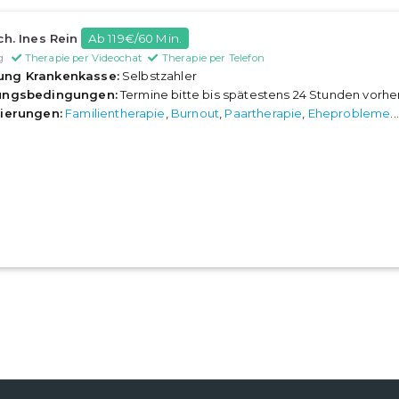
ch. Ines Rein
Ab 119€/60 Min.
g
Therapie per Videochat
Therapie per Telefon
ung Krankenkasse:
Selbstzahler
rungsbedingungen:
Termine bitte bis spätestens 24 Stunden vorh
sierungen:
Familientherapie
,
Burnout
,
Paartherapie
,
Eheprobleme
..