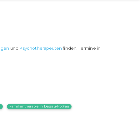
ogen
und
Psychotherapeuten
finden. Termine in
n
Familientherapie in Dessau-Roßlau