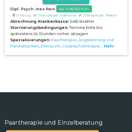
Dipl. Psych. Ines Rein
Ab 119€/60 Min.
Freiburg
Therapie per Videochat
Therapie per Telefon
Abrechnung Krankenkasse:
Selbstzahler
Stornierungsbedingungen:
Termine bitte bis
spätestens 24 Stunden vorher absagen
Spezialisierungen:
Paartherapie
,
Angststörung und
Panikattacken
,
Eifersucht
,
Gesprächstherapie
...
Mehr
Paartherapie und Einzelberatung