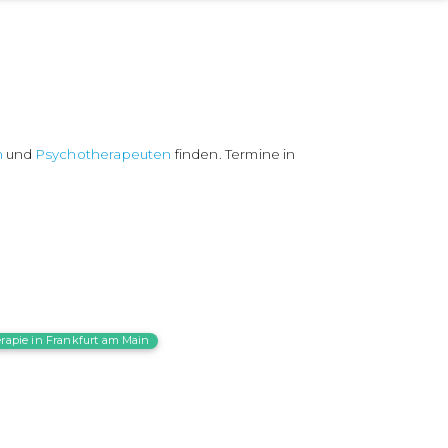
n
und
Psychotherapeuten
finden. Termine in
rapie in Frankfurt am Main