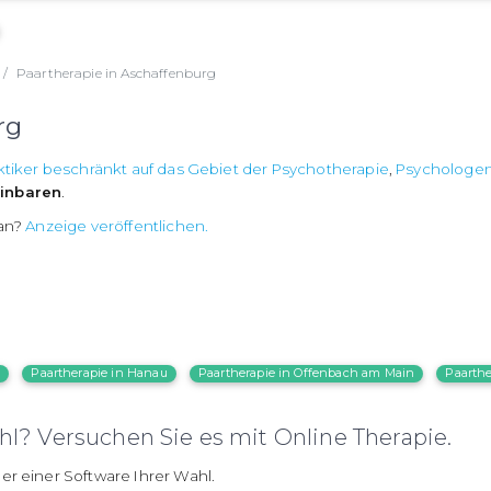
Paartherapie in Aschaffenburg
rg
ktiker beschränkt auf das Gebiet der Psychotherapie
,
Psychologe
inbaren
.
 an?
Anzeige veröffentlichen.
e
Paartherapie in Hanau
Paartherapie in Offenbach am Main
Paarthe
l? Versuchen Sie es mit Online Therapie.
er einer Software Ihrer Wahl.