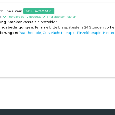
ch. Ines Rein
Ab 119€/60 Min.
g
Therapie per Videochat
Therapie per Telefon
ung Krankenkasse:
Selbstzahler
rungsbedingungen:
Termine bitte bis spätestens 24 Stunden vorh
sierungen:
Paartherapie
,
Gesprächstherapie
,
Einzeltherapie
,
Kinder