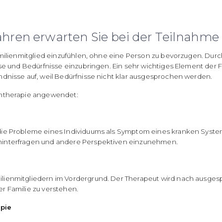
ahren erwarten Sie bei der Teilnahme 
milienmitglied einzufühlen, ohne eine Person zu bevorzugen. Durch
ise und Bedürfnisse einzubringen. Ein sehr wichtiges Element der
dnisse auf, weil Bedürfnisse nicht klar ausgesprochen werden.
entherapie angewendet:
die Probleme eines Individuums als Symptom eines kranken System
hinterfragen und andere Perspektiven einzunehmen.
ilienmitgliedern im Vordergrund. Der Therapeut wird nach aus
r Familie zu verstehen.
apie