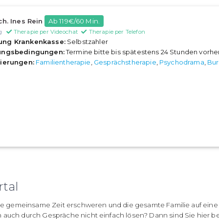
ch. Ines Rein
Ab 119€/60 Min.
g
Therapie per Videochat
Therapie per Telefon
ung Krankenkasse:
Selbstzahler
rungsbedingungen:
Termine bitte bis spätestens 24 Stunden vorh
sierungen:
Familientherapie
,
Gesprächstherapie
,
Psychodrama
,
Bur
rtal
 die gemeinsame Zeit erschweren und die gesamte Familie auf eine
 auch durch Gespräche nicht einfach lösen? Dann sind Sie hier b