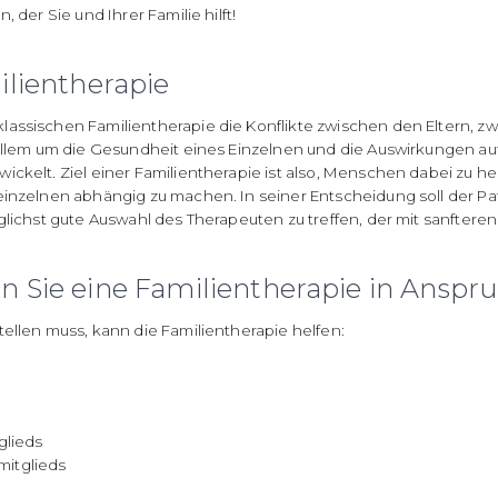
 der Sie und Ihrer Familie hilft!
ilientherapie
lassischen Familientherapie die Konflikte zwischen den Eltern, 
 allem um die Gesundheit eines Einzelnen und die Auswirkungen au
ckelt. Ziel einer Familientherapie ist also, Menschen dabei zu hel
 einzelnen abhängig zu machen. In seiner Entscheidung soll der P
öglichst gute Auswahl des Therapeuten zu treffen, der mit sanfte
en Sie eine Familientherapie in Ans
ellen muss, kann die Familientherapie helfen:
glieds
mitglieds