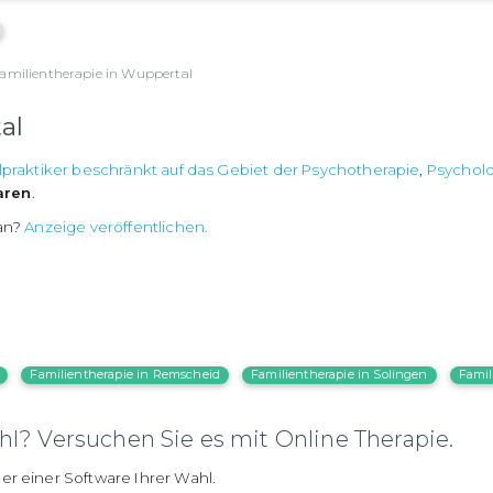
amilientherapie in Wuppertal
al
lpraktiker beschränkt auf das Gebiet der Psychotherapie
,
Psychol
aren
.
 an?
Anzeige veröffentlichen.
Familientherapie in Remscheid
Familientherapie in Solingen
Famil
l? Versuchen Sie es mit Online Therapie.
er einer Software Ihrer Wahl.