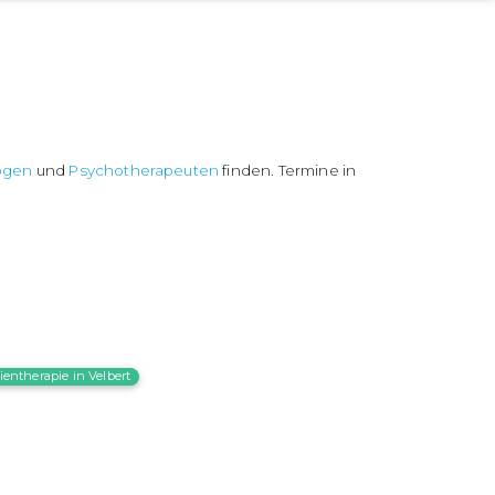
ogen
und
Psychotherapeuten
finden. Termine in
ientherapie in Velbert