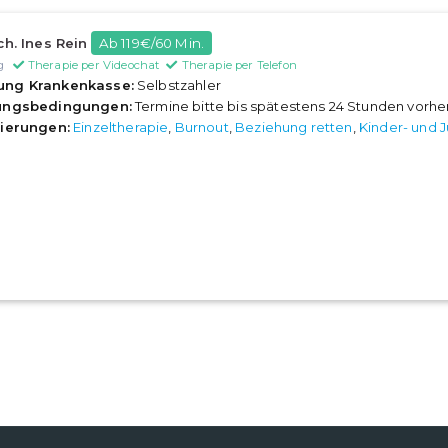
ch. Ines Rein
Ab 119€/60 Min.
g
Therapie per Videochat
Therapie per Telefon
ung Krankenkasse:
Selbstzahler
rungsbedingungen:
Termine bitte bis spätestens 24 Stunden vorh
sierungen:
Einzeltherapie
,
Burnout
,
Beziehung retten
,
Kinder- und 