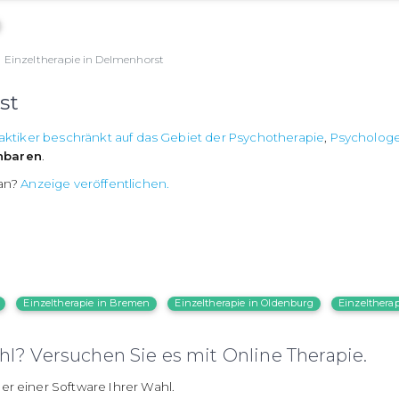
Einzeltherapie in Delmenhorst
st
aktiker beschränkt auf das Gebiet der Psychotherapie
,
Psycholog
nbaren
.
 an?
Anzeige veröffentlichen.
Einzeltherapie in Bremen
Einzeltherapie in Oldenburg
Einzelthera
l? Versuchen Sie es mit Online Therapie.
er einer Software Ihrer Wahl.