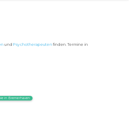
en
und
Psychotherapeuten
finden. Termine in
pie in Bremerhaven