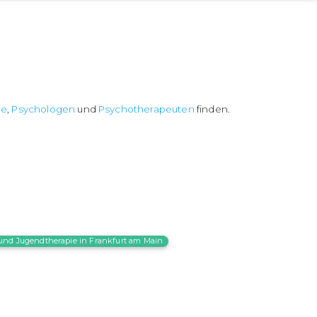
ie
,
Psychologen
und
Psychotherapeuten
finden.
und Jugendtherapie in Frankfurt am Main