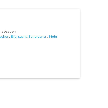
er absagen
tacken
,
Eifersucht
,
Scheidung
...
Mehr