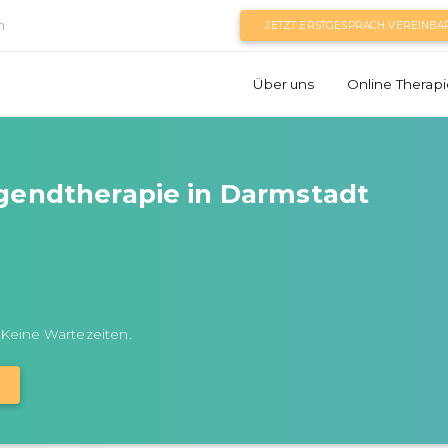
n
JETZT ERSTGESPRÄCH VEREINBA
Über uns
Online Therapi
gendtherapie in Darmstadt
 Keine Wartezeiten.
N