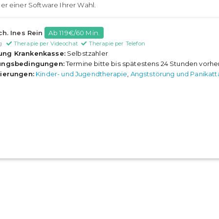
er einer Software Ihrer Wahl.
ch. Ines Rein
Ab 119€/60 Min.
g
Therapie per Videochat
Therapie per Telefon
ung Krankenkasse:
Selbstzahler
rungsbedingungen:
Termine bitte bis spätestens 24 Stunden vorh
sierungen:
Kinder- und Jugendtherapie
,
Angststörung und Panikat